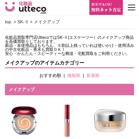
m
top
SK-Ⅱ
メイクアップ
>
>
化粧品買取専門店UttecoではSK-Ⅱ(エスケーツー）のメイクアップ商品
を高価買取りしております。
新品・未使用品はもちろん、５割以上残っていれば使いかけ・使用済み
の中古化粧品・香水も買取ＯＫ！
安心・かんたん・スピーディーな郵送・宅配買取をご利用ください。
メイクアップのアイテムカテゴリー
おすすめ順
|
価格順
|
新着順
メイクアップ