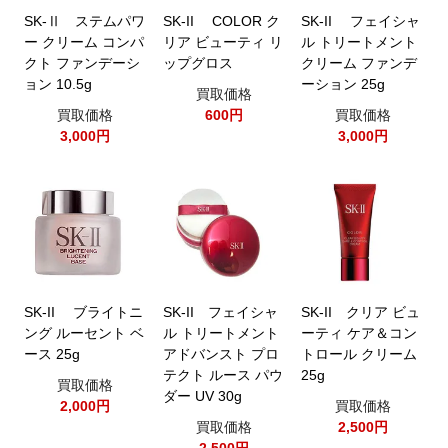
SK-Ⅱ ステムパワ
SK-II COLOR ク
SK-II フェイシャ
ー クリーム コンパ
リア ビューティ リ
ル トリートメント
クト ファンデーシ
ップグロス
クリーム ファンデ
ョン 10.5g
ーション 25g
買取価格
買取価格
600円
買取価格
3,000円
3,000円
SK-II ブライトニ
SK-II フェイシャ
SK-II クリア ビュ
ング ルーセント ベ
ル トリートメント
ーティ ケア＆コン
ース 25g
アドバンスト プロ
トロール クリーム
テクト ルース パウ
25g
買取価格
ダー UV 30g
2,000円
買取価格
買取価格
2,500円