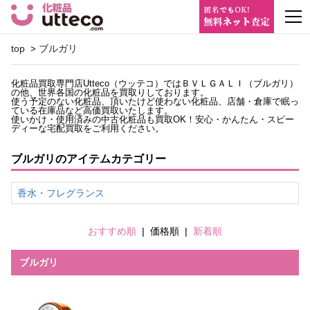
m
top
ブルガリ
>
化粧品買取専門店Utteco（ウッテコ）ではＢＶＬＧＡＬＩ（ブルガリ）
の他、世界各国の化粧品を買取りしております。
使う予定のない化粧品、頂いたけど使わない化粧品、店舗・倉庫で眠っ
ている在庫品など高価買取いたします。
使いかけ・使用済みの中古化粧品も買取OK！安心・かんたん・スピー
ディーな宅配買取をご利用ください。
ブルガリのアイテムカテゴリー
香水・フレグランス
おすすめ順
|
価格順
|
新着順
ブルガリ