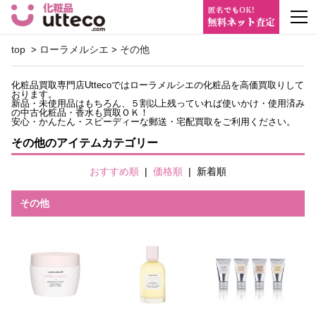
m
top
ローラメルシエ
その他
>
>
化粧品買取専門店Uttecoではローラメルシエの化粧品を高価買取りして
おります。
新品・未使用品はもちろん、５割以上残っていれば使いかけ・使用済み
の中古化粧品・香水も買取ＯＫ！
安心・かんたん・スピーディーな郵送・宅配買取をご利用ください。
その他のアイテムカテゴリー
おすすめ順
|
価格順
|
新着順
その他