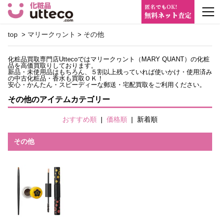
m
top
マリークヮント
その他
>
>
化粧品買取専門店Uttecoではマリークヮント（MARY QUANT）の化粧
品を高価買取りしております。
新品・未使用品はもちろん、５割以上残っていれば使いかけ・使用済み
の中古化粧品・香水も買取ＯＫ！
安心・かんたん・スピーディーな郵送・宅配買取をご利用ください。
その他のアイテムカテゴリー
おすすめ順
|
価格順
|
新着順
その他