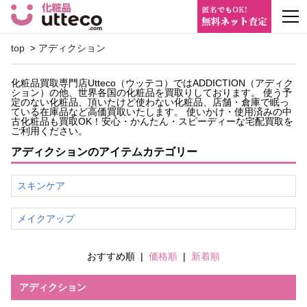
m
top
アディクション
>
化粧品買取専門店Utteco（ウッテコ）ではADDICTION（アディク
ション）の他、世界各国の化粧品を買取りしております。 使う予
定のない化粧品、頂いたけど使わない化粧品、店舗・倉庫で眠っ
ている在庫品など高価買取いたします。 使いかけ・使用済みの中
古化粧品も買取OK！安心・かんたん・スピーディーな宅配買取を
ご利用ください。
アディクションのアイテムカテゴリー
スキンケア
メイクアップ
おすすめ順
|
価格順
|
新着順
アディクション