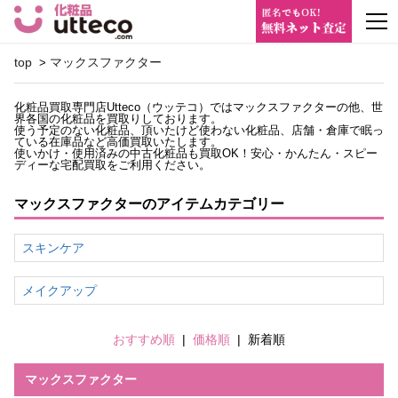
m
top
マックスファクター
>
化粧品買取専門店Utteco（ウッテコ）ではマックスファクターの他、世
界各国の化粧品を買取りしております。
使う予定のない化粧品、頂いたけど使わない化粧品、店舗・倉庫で眠っ
ている在庫品など高価買取いたします。
使いかけ・使用済みの中古化粧品も買取OK！安心・かんたん・スピー
ディーな宅配買取をご利用ください。
マックスファクターのアイテムカテゴリー
スキンケア
メイクアップ
おすすめ順
|
価格順
|
新着順
マックスファクター