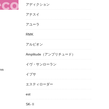
アディクション
アナスイ
アユーラ
RMK
アルビオン
Amplitude（アンプリチュード）
イヴ・サンローラン
0ｍ
イプサ
エスティローダー
est
SK-Ⅱ