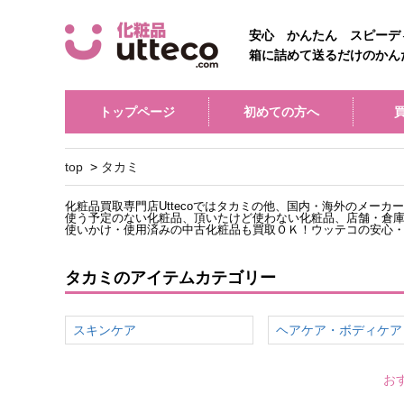
安心 かんたん スピーデ
箱に詰めて送るだけのかん
トップページ
初めての方へ
top
>
タカミ
化粧品買取専門店Uttecoではタカミの他、国内・海外のメー
使う予定のない化粧品、頂いたけど使わない化粧品、店舗・倉
使いかけ・使用済みの中古化粧品も買取ＯＫ！ウッテコの安心
タカミのアイテムカテゴリー
スキンケア
ヘアケア・ボディケア
お