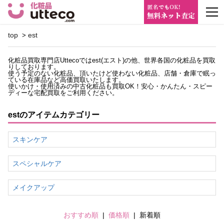
m
top
est
>
化粧品買取専門店Uttecoではest(エスト)の他、世界各国の化粧品を買取
りしております。
使う予定のない化粧品、頂いたけど使わない化粧品、店舗・倉庫で眠っ
ている在庫品など高価買取いたします。
使いかけ・使用済みの中古化粧品も買取OK！安心・かんたん・スピー
ディーな宅配買取をご利用ください。
estのアイテムカテゴリー
スキンケア
スペシャルケア
メイクアップ
おすすめ順
|
価格順
|
新着順