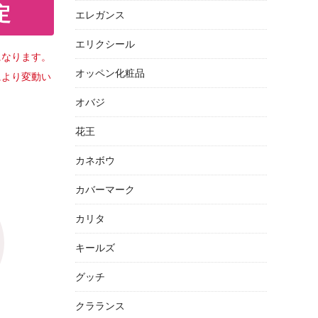
定
エレガンス
エリクシール
になります。
オッペン化粧品
により変動い
オバジ
花王
カネボウ
カバーマーク
カリタ
キールズ
グッチ
クラランス