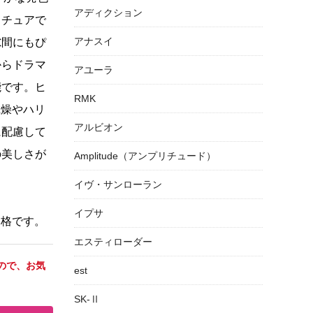
アディクション
スチュアで
アナスイ
隙間にもぴ
からドラマ
アユーラ
能です。ヒ
RMK
乾燥やハリ
アルビオン
に配慮して
の美しさが
Amplitude（アンプリチュード）
イヴ・サンローラン
イプサ
価格です。
エスティローダー
ので、お気
est
SK-Ⅱ