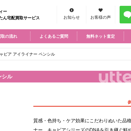
ィー
お知らせ
お客様の声
たん宅配買取サービス
買取の流れ
よくあるご質問
無料ネット査定
キャビア アイライナー ペンシル
ンシル
質感・色持ち・ケア効果にこだわりぬいた品
ナー。キャビアシリーズのDNAを引き継ぐ鮮