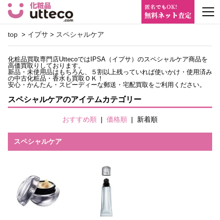
m
top
イプサ
スペシャルケア
>
>
化粧品買取専門店UttecoではIPSA（イプサ）のスペシャルケア商品を
高価買取りしております。
新品・未使用品はもちろん、５割以上残っていれば使いかけ・使用済み
の中古化粧品・香水も買取ＯＫ！
安心・かんたん・スピーディーな郵送・宅配買取をご利用ください。
スペシャルケアのアイテムカテゴリー
おすすめ順
|
価格順
|
新着順
スペシャルケア